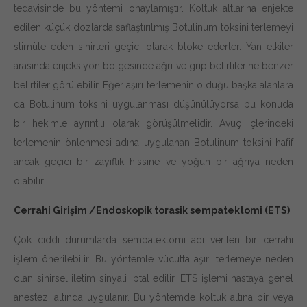
tedavisinde bu yöntemi onaylamıştır. Koltuk altlarına enjekte
edilen küçük dozlarda saflaştırılmış Botulinum toksini terlemeyi
stimüle eden sinirleri geçici olarak bloke ederler. Yan etkiler
arasında enjeksiyon bölgesinde ağrı ve grip belirtilerine benzer
belirtiler görülebilir. Eğer aşırı terlemenin olduğu başka alanlara
da Botulinum toksini uygulanması düşünülüyorsa bu konuda
bir hekimle ayrıntılı olarak görüşülmelidir. Avuç içlerindeki
terlemenin önlenmesi adına uygulanan Botulinum toksini hafif
ancak geçici bir zayıflık hissine ve yoğun bir ağrıya neden
olabilir.
Cerrahi Girişim /Endoskopik torasik sempatektomi (ETS)
Necessary
Çok ciddi durumlarda sempatektomi adı verilen bir cerrahi
These
işlem önerilebilir. Bu yöntemle vücutta aşırı terlemeye neden
cookies are
not
olan sinirsel iletim sinyali iptal edilir. ETS işlemi hastaya genel
optional.
They are
anestezi altında uygulanır. Bu yöntemde koltuk altına bir veya
needed for