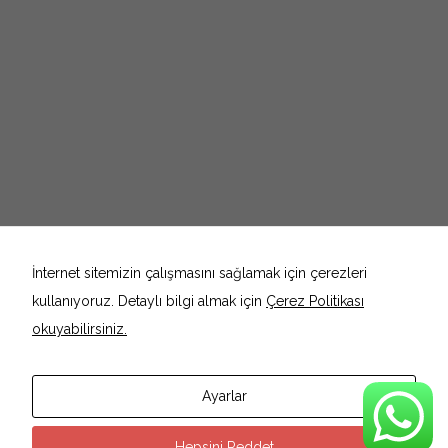
İnternet sitemizin çalışmasını sağlamak için çerezleri
kullanıyoruz. Detaylı bilgi almak için
Çerez Politikası
Necessary
These
okuyabilirsiniz.
cookies are
not
optional.
They are
Ayarlar
needed for
the website
to function.
2019 © Akumer Akupunktur ve Estetik Estetik Merkezi Antalya
Hepsini Reddet