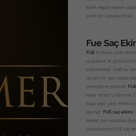
kişilik ekiple yapılan sağlı
süren bir operasyondur.
Fue Saç Eki
FUE
(foliküler ünite ekstr
uygulandı ve günümüze ka
edilmektedir. Greft bir tü
ve tüm bir yapı olarak çık
yerleştirme işlemidir.
FUE
hasar veren) yöntemdir. E
bağlı (ağrı, yara, enfeksiy
taşımaz.
FUE saç ekimi
d
kesiler yani kanallara do
yerleştirilmesi
FUE saç ek