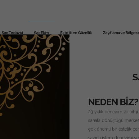
Saç Tedavisi
Saç Ekimi
Estetik ve Güzellik
Zayıflama ve Bölgese
S
NEDEN BİZ?
23 yıllık deneyim ve bilgi
sanata dönüştüğü merkeziz.
çok önemli bir estetik cer
sayıda işlem deneyimi ve