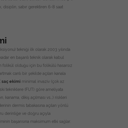
k, disiplin, sabır gerektiren 6-8 saat
mi
aksiyonu) tekniği ilk olarak 2003 yılında
dar en başarılı teknik olarak kabul
m folikül olduğu için bu folikülü hasarsız
artmak canlı bir şekilde açılan kanala
 saç ekimi
minimal invaziv (çok az
ski tekniklere (FUT) göre ameliyata
on, kanama, dikiş açılması vs…) riskleri
erinin dermis tabakasına açılan yönlü
ğru derinliğe ve doğru açıyla
imini
n başarısına maksimum etki sağlar.