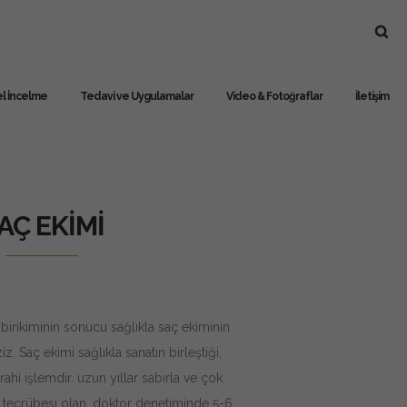
l İncelme
Tedavi ve Uygulamalar
Video & Fotoğraflar
İletişim
AÇ EKİMİ
 birikiminin sonucu sağlıkla saç ekiminin
 Saç ekimi sağlıkla sanatın birleştiği,
rahi işlemdir. uzun yıllar sabırla ve çok
 tecrübesi olan, doktor denetiminde 5-6