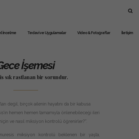
l İncelme
Tedavi ve Uygulamalar
Video & Fotoğraflar
İletişim
Gece İşemesi
s sık rastlanan bir sorundur.
arı değil, birçok ailenin hayatını da bir kabusa
sis’in hemen hemen tamamıyla önlenebileceği ileri
için ve nasıl miksiyon kontrolü öğrenirler?”.
uresis miksiyon kontrolü beklenen bir yaşta,