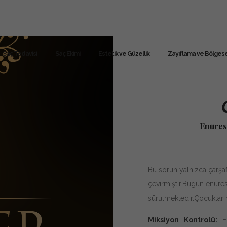
Saç Tedavisi
Saç Ekimi
Estetik ve Güzellik
Zayıflama ve Bölgese
Enuresi
Bu sorun yalnızca çarşafl
çevirmiştir.Bugün enure
sürülmektedir.Çocuklar n
Miksiyon Kontrolü:
En