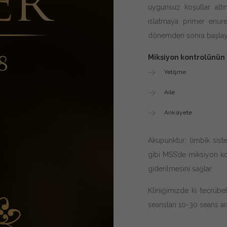
uygunsuz koşullar altı
ıslatmaya primer enure
dönemden sonra başlayan 
Miksiyon kontrolünün 
Yetişme
Aile
Anksiyete
Akupunktur; limbik sist
gibi MSS’de miksiyon k
giderilmesini sağlar.
Kliniğimizde ki tecrübe
seansları 10-30 seans ar