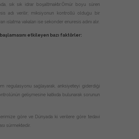
nda, sık sık idrar boşaltmaktır.Ömür boyu süren
sis adı verilir; miksiyonun kontrollü olduğu bir
ıslatma vakaları ise sekonder enuresis adını alır.
başlamasını etkileyen bazı faktörler:
em regulasyonu sağlayarak, anksiyeteyi giderdiği
ontrolünün gelişmesine katkıda bulunarak sorunun
lerimize göre ve Dünyada ki verilere göre tedavi
ası sürmektedir.