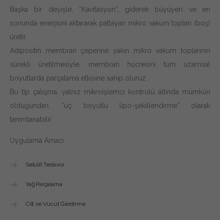
Başka bir deyişle, “Kavitasyon”, giderek büyüyen ve en
sonunda enerjisini aktararak patlayan mikro vakum topları (boş)
üretir.
Adipositin membran çeperine yakın mikro vakum toplarının
sürekli üretilmesiyle, membran hücresini tüm uzamsal
boyutlarda parçalama etkisine sahip oluruz .
Bu tip çalışma, yalnız mikroişlemci kontrolü altında mümkün
olduğundan, “üç boyutlu lipo-şekillendirme” olarak
tanımlanabilir.
Uygulama Amacı:
Selülit Tedavisi
Yağ Parçalama
Cilt ve Vücüt Gerdirme