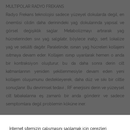
MULTIPOLAR RADYO FREKANS
Radyo Frekans teknolojisi sadece yüzeyel dokularda değil, en
önemlisi cildin daha derinindeki yağ dokularında yapısal ve
görsel değişiklik sağlar. Metabolizmayı artırarak yağ
hücrelerinden sıvı yağ salgılatır, böylece inatçı, sert lokalize
yağ ve selüliti dağıtır. Paralelinde, ısınan yağ hücreleri kollajeni
ısıtmaya devam eder. Kollajen ısınıp uyarılarak hemen o anda
bir kontraksiyon oluşturur, bu da daha sonra derin cilt
katmanlarının yeniden şekillenmesiyle devam eden yeni
kollajen oluşumunu destekleyerek, daha düz ve sıkı bir ciltle
sonuçlanır. Bu devrimsel tedavi , RF enerjisini derin ve yüzeysel
cilt tabakalarına eş zamanlı bir anda gönderir ve sadece
semptomlara değil problemin köküne iner.
Necessary
These
cookies are
İnternet sitemizin çalışmasını sağlamak için çerezleri
not