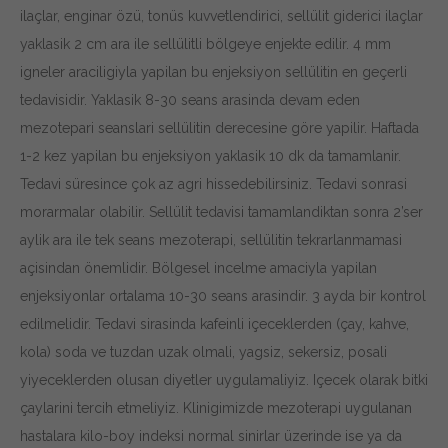
ilaçlar, enginar özü, tonüs kuvvetlendirici, sellülit giderici ilaçlar
yaklasik 2 cm ara ile sellülitli bölgeye enjekte edilir. 4 mm
igneler araciligiyla yapilan bu enjeksiyon sellülitin en geçerli
tedavisidir. Yaklasik 8-30 seans arasinda devam eden
mezotepari seanslari sellülitin derecesine göre yapilir. Haftada
1-2 kez yapilan bu enjeksiyon yaklasik 10 dk da tamamlanir.
Tedavi süresince çok az agri hissedebilirsiniz. Tedavi sonrasi
morarmalar olabilir. Sellülit tedavisi tamamlandiktan sonra 2’ser
aylik ara ile tek seans mezoterapi, sellülitin tekrarlanmamasi
açisindan önemlidir. Bölgesel incelme amaciyla yapilan
enjeksiyonlar ortalama 10-30 seans arasindir. 3 ayda bir kontrol
edilmelidir. Tedavi sirasinda kafeinli içeceklerden (çay, kahve,
kola) soda ve tuzdan uzak olmali, yagsiz, sekersiz, posali
yiyeceklerden olusan diyetler uygulamaliyiz. Içecek olarak bitki
çaylarini tercih etmeliyiz. Klinigimizde mezoterapi uygulanan
hastalara kilo-boy indeksi normal sinirlar üzerinde ise ya da