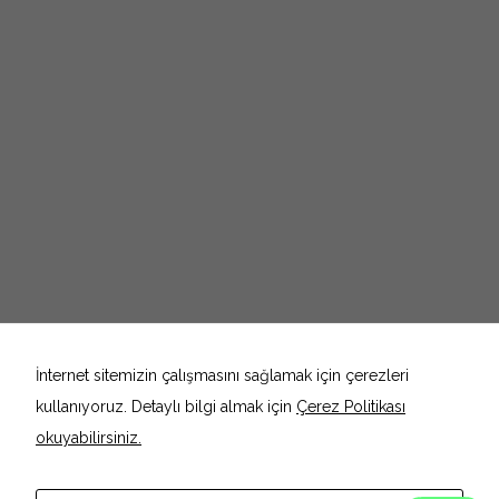
Necessary
These
cookies are
not
optional.
They are
needed for
the website
to function.
Statistics
In order for
İnternet sitemizin çalışmasını sağlamak için çerezleri
us to
improve the
kullanıyoruz. Detaylı bilgi almak için
Çerez Politikası
website's
functionality
okuyabilirsiniz.
and
structure,
based on