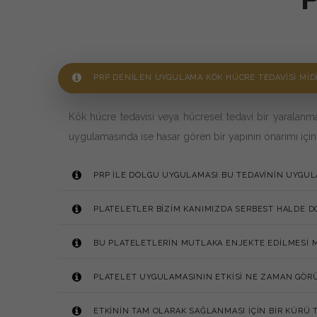
PRP DENILEN UYGULAMA KÖK HÜCRE TEDAVISI MID
Kök hücre tedavisi veya hücresel tedavi bir yaralanm
uygulamasında ise hasar gören bir yapının onarımı için
PRP ILE DOLGU UYGULAMASI BU TEDAVININ UYGUL
PLATELETLER BIZIM KANIMIZDA SERBEST HALDE D
BU PLATELETLERIN MUTLAKA ENJEKTE EDILMESI M
PLATELET UYGULAMASININ ETKISI NE ZAMAN GÖR
ETKININ TAM OLARAK SAĞLANMASI IÇIN BIR KÜRÜ