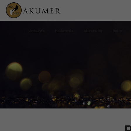
Anasayfa
Hakkımızda
Akupunktur
Botox
P