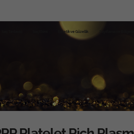
Saç Tedavisi
Saç Ekimi
Estetik ve Güzellik
Zayıflama ve Bölgese
RP Platelet Rich Plas