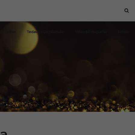
l İncelme
Tedavi ve Uygulamalar
Video & Fotoğraflar
İletişim
ma